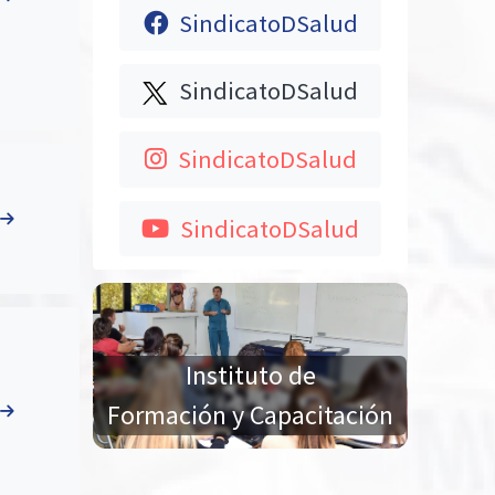
SindicatoDSalud
SindicatoDSalud
SindicatoDSalud
SindicatoDSalud
Instituto de
Formación y Capacitación