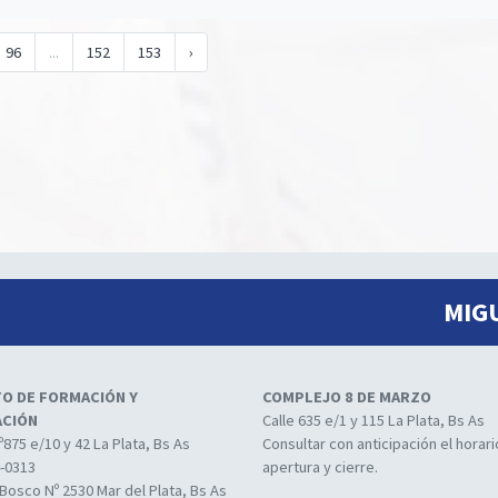
96
...
152
153
›
MIG
TO DE FORMACIÓN Y
COMPLEJO 8 DE MARZO
ACIÓN
Calle 635 e/1 y 115 La Plata, Bs As
º875 e/10 y 42 La Plata, Bs As
Consultar con anticipación el horar
4-0313
apertura y cierre.
Bosco Nº 2530 Mar del Plata, Bs As