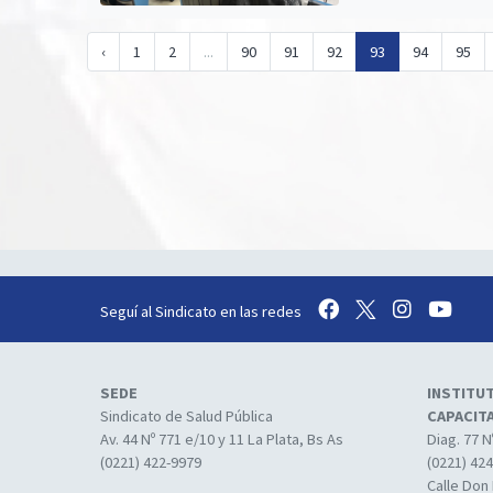
‹
1
2
...
90
91
92
93
94
95
Seguí al Sindicato en las redes
SEDE
INSTITU
Sindicato de Salud Pública
CAPACIT
Av. 44 Nº 771 e/10 y 11 La Plata, Bs As
Diag. 77 N
(0221) 422-9979
(0221) 42
Calle Don 