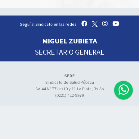
Seguí al Sindicato en las redes
MIGUEL ZUBIETA
SECRETARIO GENERAL
SEDE
Sindicato de Salud Pública
Av. 44 Nº 771 e/10 y 11 La Plata, Bs As
(0221) 422-9979
INSTITUTO DE FORMACIÓN Y CAPACITACIÓN
Diag. 77 Nº875 e/10 y 42 La Plata, Bs As
(0221) 424-0313
Calle Don Bosco Nº 2530 Mar del Plata, Bs As
Calle 3 N° 485 Centro de Sedes Aulicas de Capacitación y