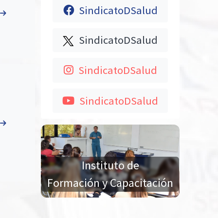
SindicatoDSalud
SindicatoDSalud
SindicatoDSalud
SindicatoDSalud
Instituto de
Formación y Capacitación