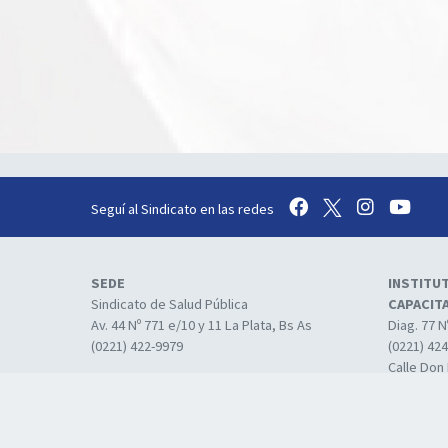
Seguí al Sindicato en las redes
SEDE
INSTITU
Sindicato de Salud Pública
CAPACIT
Av. 44 Nº 771 e/10 y 11 La Plata, Bs As
Diag. 77 N
(0221) 422-9979
(0221) 42
Calle Don 
Calle 3 N
Capacitac