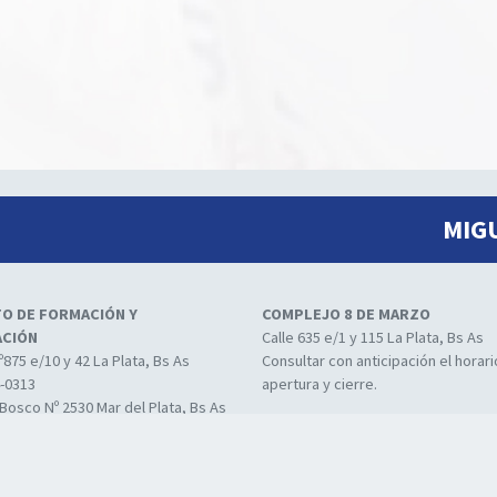
MIG
TO DE FORMACIÓN Y
COMPLEJO 8 DE MARZO
ACIÓN
Calle 635 e/1 y 115 La Plata, Bs As
º875 e/10 y 42 La Plata, Bs As
Consultar con anticipación el horar
4-0313
apertura y cierre.
Bosco Nº 2530 Mar del Plata, Bs As
° 485 Centro de Sedes Aulicas de
ión y Formación La Plata, Bs As