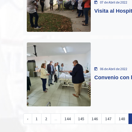
07 de Abril de 2022
Visita al Hospi
06 de Abril de 2022
Convenio con 
‹
1
2
...
144
145
146
147
148