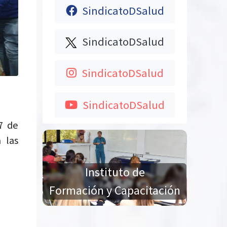
SindicatoDSalud
SindicatoDSalud
SindicatoDSalud
SindicatoDSalud
7 de
 las
Instituto de
Formación y Capacitación