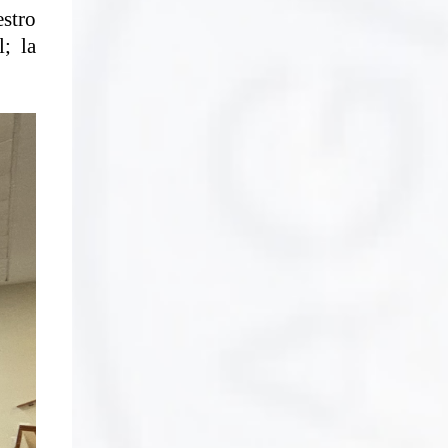
stro
; la