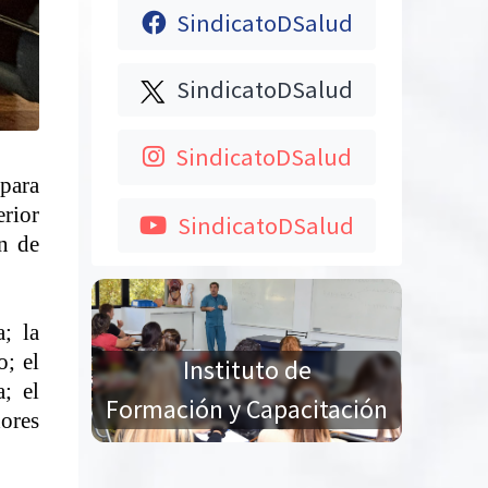
SindicatoDSalud
SindicatoDSalud
SindicatoDSalud
 para
rior
SindicatoDSalud
n de
; la
o; el
Instituto de
; el
Formación y Capacitación
dores