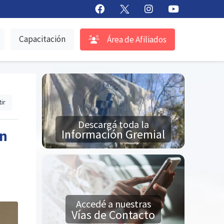
Capacitación
Área de Afiliados
ir
Descargá toda la
Información Gremial
ón
Accedé a nuestras
Vías de Contacto