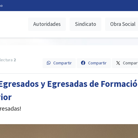
no
Autoridades
Sindicato
Obra Social
lectura
2
Compartir
Compartir
Compart
 Egresados y Egresadas de Formaci
ior
gresadas!