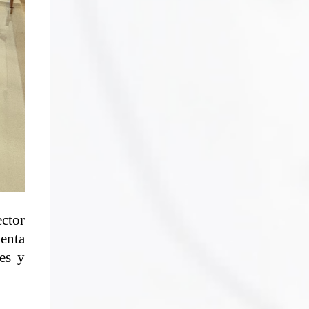
ector
denta
es y