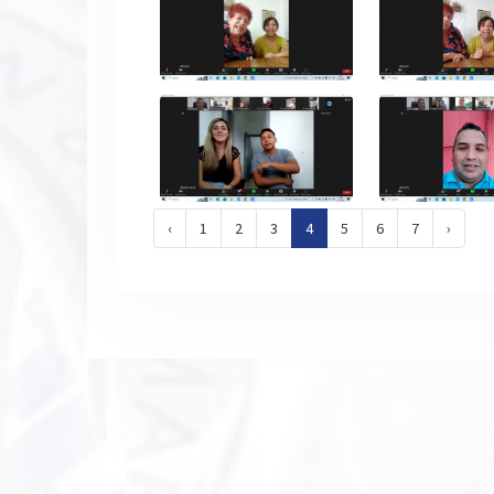
‹
1
2
3
4
5
6
7
›