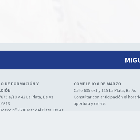
MIG
TO DE FORMACIÓN Y
COMPLEJO 8 DE MARZO
ACIÓN
Calle 635 e/1 y 115 La Plata, Bs As
º875 e/10 y 42 La Plata, Bs As
Consultar con anticipación el horar
4-0313
apertura y cierre.
Bosco Nº 2530 Mar del Plata, Bs As
° 485 Centro de Sedes Aulicas de
ión y Formación La Plata, Bs As