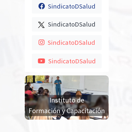
SindicatoDSalud
SindicatoDSalud
SindicatoDSalud
SindicatoDSalud
Instituto de
Formación y Capacitación