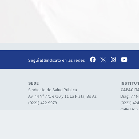
Seguí al Sindicato en las redes
SEDE
INSTITU
Sindicato de Salud Pública
CAPACIT
Av. 44 Nº 771 e/10 y 11 La Plata, Bs As
Diag. 77 N
(0221) 422-9979
(0221) 42
Calle Don 
Calle 3 N
Capacitac